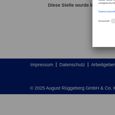
Diese Stelle wurde leider berei
Impressum
Datenschutz
Arbeitgeber
© 2025 August Rüggeberg GmbH & Co.